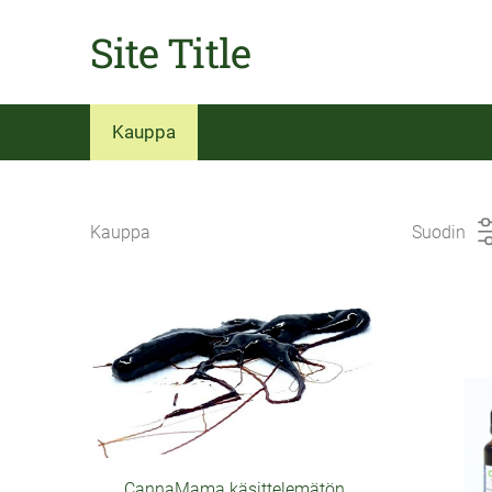
Site Title
Kauppa
Kauppa
Suodin
CannaMama käsittelemätön