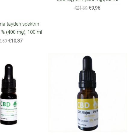
€9,96
€21,69
 täyden spektrin
4 % (400 mg), 100 ml
€10,37
2,59