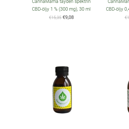
CannaMama täyden spektrin
CannaMama
CBD-öljy 1 % (300 mg), 30 ml
CBD-öljy 0,
€9,08
€15,35
€1