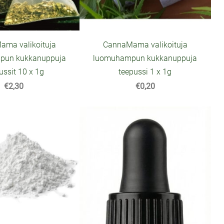
ma valikoituja
CannaMama valikoituja
pun kukkanuppuja
luomuhampun kukkanuppuja
ussit 10 x 1g
teepussi 1 x 1g
€2,30
€0,20