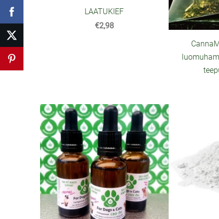
LAATUKIEF
€2,98
CannaMa
luomuham
teep