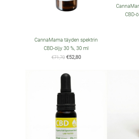
CannaMama
CBD-öl
CannaMama täyden spektrin
CBD-öljy 30 %, 30 ml
€52,80
€71,70