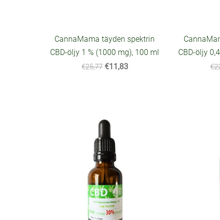
CannaMama täyden spektrin
CannaMama
CBD-öljy 1 % (1000 mg), 100 ml
CBD-öljy 0,
€11,83
€25,77
€2