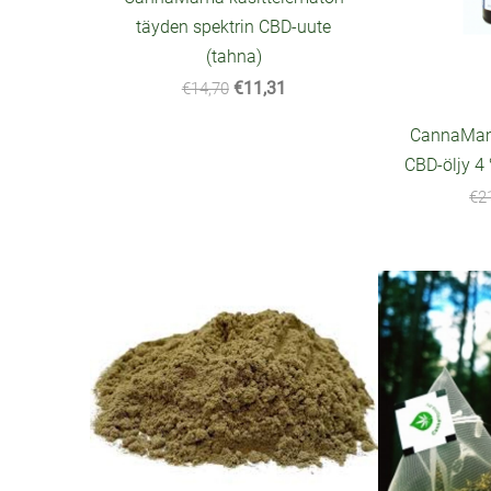
täyden spektrin CBD-uute
(tahna)
€11,31
€14,70
CannaMama
CBD-öljy 4
€2