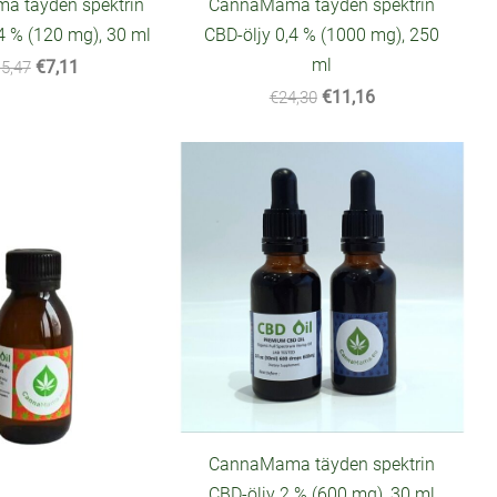
 täyden spektrin
CannaMama täyden spektrin
4 % (120 mg), 30 ml
CBD-öljy 0,4 % (1000 mg), 250
ml
€7,11
5,47
€11,16
€24,30
CannaMama täyden spektrin
CBD-öljy 2 % (600 mg), 30 ml