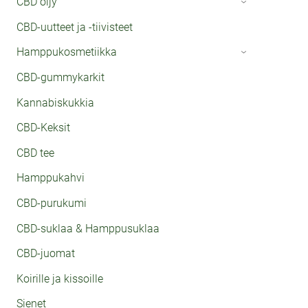
CBD öljy
›
CBD-uutteet ja -tiivisteet
Hamppukosmetiikka
›
CBD-gummykarkit
Kannabiskukkia
CBD-Keksit
CBD tee
Hamppukahvi
CBD-purukumi
CBD-suklaa & Hamppusuklaa
CBD-juomat
Koirille ja kissoille
Sienet