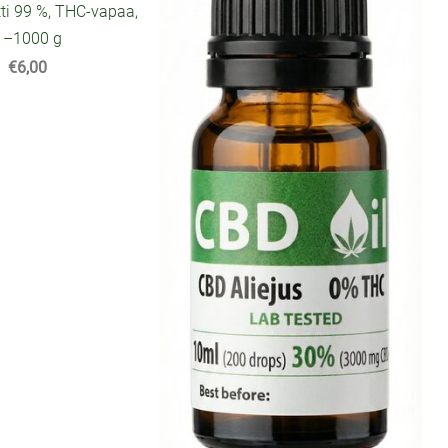
ti 99 %, THC-vapaa,
1–1000 g
€6,00