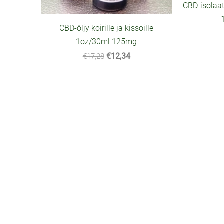
CBD-isolaat
CBD-öljy koirille ja kissoille
1oz/30ml 125mg
€12,34
€17,28