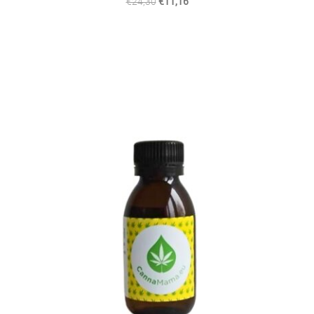
€24,30
€11,16