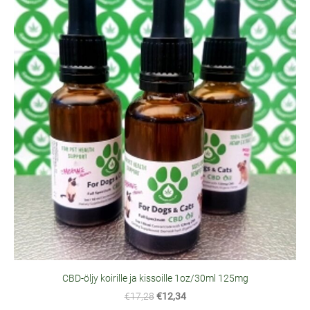
CBD-öljy koirille ja kissoille 1oz/30ml 125mg
€17,28
€12,34