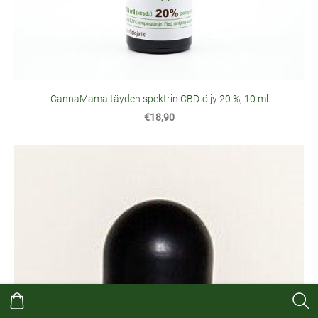
CannaMama täyden spektrin CBD-öljy 20 %, 10 ml
€18,90