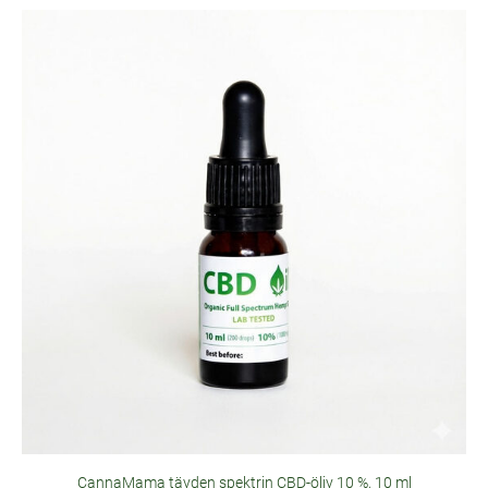
CannaMama täyden spektrin CBD-öljy 10 %, 10 ml