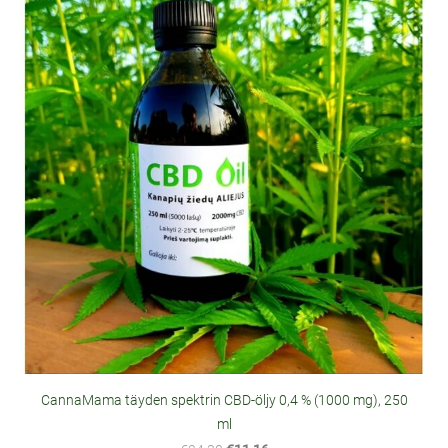
CannaMama täyden spektrin CBD-öljy 0,4 % (1000 mg), 250
ml