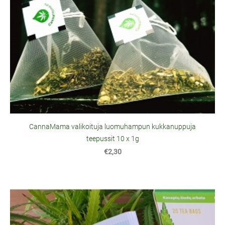
CannaMama valikoituja luomuhampun kukkanuppuja
teepussit 10 x 1g
€2,30