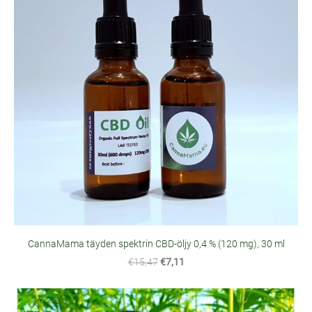
CannaMama täyden spektrin CBD-öljy 0,4 % (120 mg), 30 ml
€15,47
€7,11