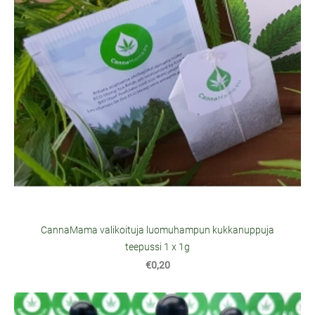
CannaMama valikoituja luomuhampun kukkanuppuja
teepussi 1 x 1g
€0,20