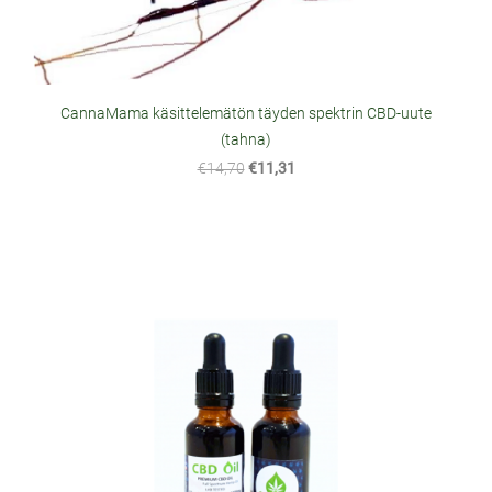
CannaMama käsittelemätön täyden spektrin CBD-uute
(tahna)
€14,70
€11,31